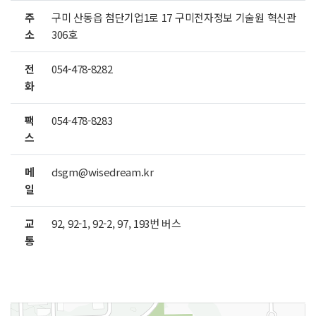
주
구미 산동읍 첨단기업1로 17 구미전자정보 기술원 혁신관
소
306호
전
054-478-8282
화
팩
054-478-8283
스
메
dsgm@wisedream.kr
일
교
92, 92-1, 92-2, 97, 193번 버스
통